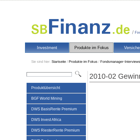
Investment
Produkte im Fokus
Versiche
Sie sind hier:
Startseite
/
Produkte im Fokus
/
Fondsmanager-Interview
2010-02 Gewinn
Produktübersicht
BGF World Mining
DWS BasisRente Premium
DWS Invest Africa
DWS RiesterRente Premium