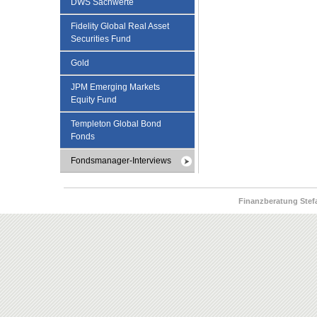
DWS Sachwerte
Fidelity Global Real Asset
Securities Fund
Gold
JPM Emerging Markets
Equity Fund
Templeton Global Bond
Fonds
Fondsmanager-Interviews
Finanzberatung Stefan