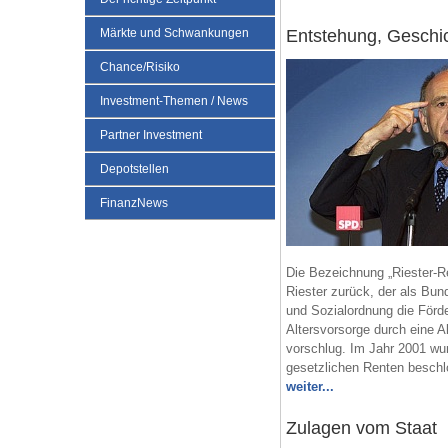
Entstehung, Geschic
Märkte und Schwankungen
Chance/Risiko
Investment-Themen / News
Partner Investment
Depotstellen
FinanzNews
Die Bezeichnung „Riester-Re
Riester zurück, der als Bund
und Sozialordnung die Förder
Altersvorsorge durch eine A
vorschlug. Im Jahr 2001 wu
gesetzlichen Renten besch
weiter...
Zulagen vom Staat