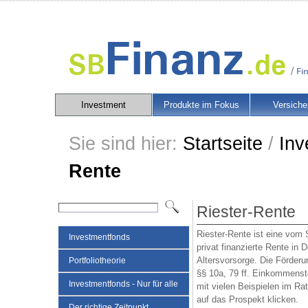
Investment
Produkte im Fokus
Versiche
Sie sind hier:
Startseite
/
Inv
Rente
Riester-Rente
Riester-Rente ist eine vom
Investmentfonds
privat finanzierte Rente in
Altersvorsorge. Die Förder
Portfoliotheorie
§§ 10a, 79 ff. Einkommensteu
Investmentfonds - Nur für alle
mit vielen Beispielen im Ra
auf das Prospekt klicken.
Der richtige Zeitpunkt