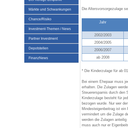
Die Altersvorsorgezulage s
Märkte und Schwankungen
Chance/Risiko
Jahr
Investment-Themen / News
2002/2003
Partner Investment
2004/2005
Depotstellen
2006/2007
ab 2008
FinanzNews
* Die Kinderzulage für ab 0
Bei einem Ehepaar muss jed
erhalten. Die Zulagen werde
Steuerersparnis durch den 
Kinderzulage besteht für je
bezogen wurde. Nur wer den M
Mindesteigenbeitrag ist ein
vermindert um die Zulage d
werden die Zulagen anteilig 
muss auch nur er Eigenbeiträ