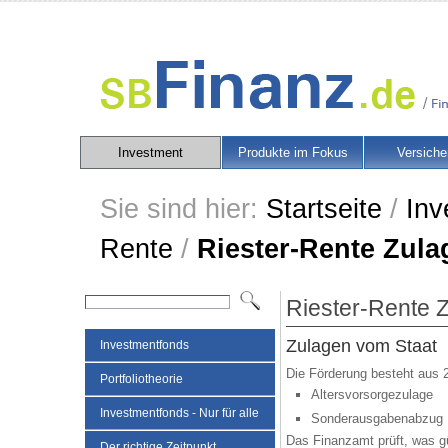
Investment
Produkte im Fokus
Versiche
Sie sind hier:
Startseite
/
Inv
Rente
/
Riester-Rente Zula
Riester-Rente 
Zulagen vom Staat
Investmentfonds
Die Förderung besteht aus
Portfoliotheorie
Altersvorsorgezulage
Investmentfonds - Nur für alle
Sonderausgabenabzug
Das Finanzamt prüft, was g
Der richtige Zeitpunkt