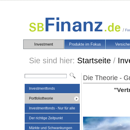
Investment
Produkte im Fokus
Versiche
Sie sind hier:
Startseite
/
Inv
Die Theorie - 
"Vert
Investmentfonds
Portfoliotheorie
Investmentfonds - Nur für alle
Der richtige Zeitpunkt
Märkte und Schwankungen