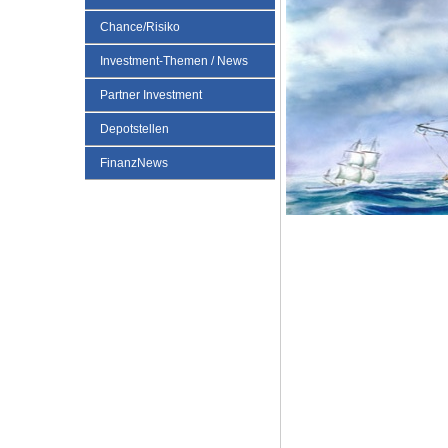
Chance/Risiko
Investment-Themen / News
Partner Investment
Depotstellen
FinanzNews