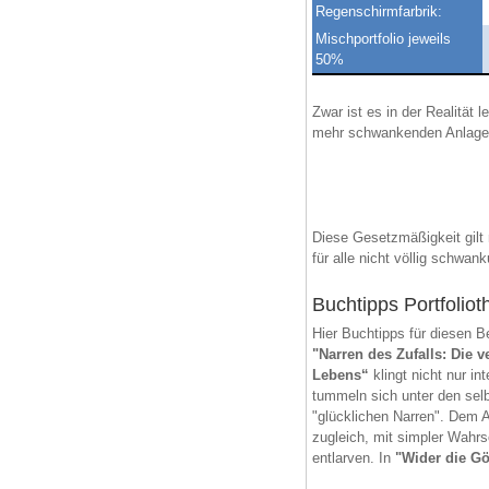
Regenschirmfarbrik:
Mischportfolio jeweils
50%
Zwar ist es in der Realität
mehr schwankenden Anlagen z
Diese Gesetzmäßigkeit gilt 
für alle nicht völlig schwa
Buchtipps Portfoliot
Hier Buchtipps für diesen B
"Narren des Zufalls: Die
Lebens“
klingt nicht nur i
tummeln sich unter den sel
"glücklichen Narren". Dem A
zugleich, mit simpler Wahrs
entlarven. In
"Wider die Gö